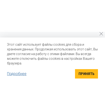
Почему стоит выбрать нас?
Этот сайт использует файлы cookies для сбора и
хранения данных. Продолжая использовать этот сайт, Вы
Мы помогаем нашим клиентам создавать новые вкусы и
улучшать выпускаемые продукты
даете согласие на работу с этими файлами. Вы всегда
можете отключить файлы cookies в настройках Вашего
браузера.
Подробнее
ПРИНЯТЬ
ВЫСОКОКАЧЕСТВЕННЫЕ ИНГРЕДИЕНТЫ
Компания "Маком РУС" поставляет высококачественные
натуральные вкусоароматические ингредиенты для пищевой
промышленности. Вся продукция сертифицирована