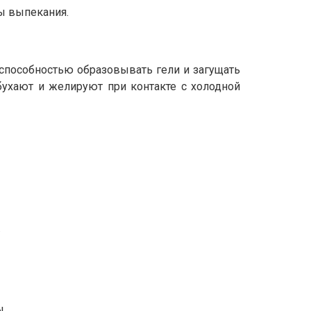
ы выпекания.
 способностью образовывать гели и загущать
бухают и желируют при контакте с холодной
.
ы.