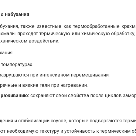
о набухания
абухания, также известные как термообработанные крахм
малы проходят термическую или химическую обработку, ч
еханическом воздействии.
хания:
температурах.
разрушаются при интенсивном перемешивании.
рачные и вязкие гели при нагревании.
ораживанию:
сохраняют свои свойства после циклов замор
щения и стабилизации соусов, которые подвергаются терми
т необходимую текстуру и устойчивость к термическим о