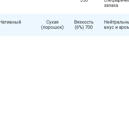
550
специфиче
запаха
Нативный
Сухая
Вязкость
Нейтральн
(порошок)
(6%) 700
вкус и аро