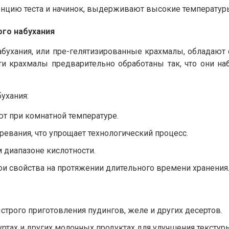
нцию теста и начинок, выдерживают высокие температур
го набухания
абухания, или пре-гелятизированные крахмалы, обладают
ти крахмалы предварительно обработаны так, что они на
ухания:
т при комнатной температуре.
ревания, что упрощает технологический процесс.
диапазоне кислотности.
и свойства на протяжении длительного времени хранения
строго приготовления пудингов, желе и других десертов.
ртах и других молочных продуктах для улучшения текстур