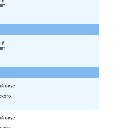
ый
мат
ый
мат
й вкус
ского
й вкус