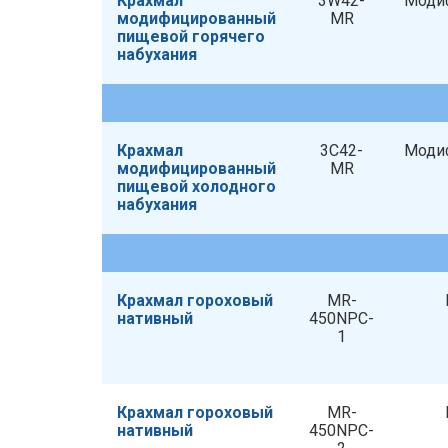
Крахмал
3W42-
Моди
модифицированный
MR
пищевой горячего
набухания
Крахмал
3С42-
Моди
модифицированный
MR
пищевой холодного
набухания
Крахмал гороховый
MR-
нативный
450NPC-
1
Крахмал гороховый
MR-
нативный
450NPC-