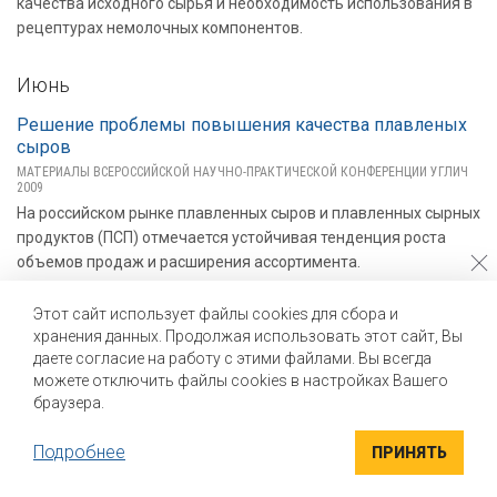
качества исходного сырья и необходимость использования в
рецептурах немолочных компонентов.
Июнь
Решение проблемы повышения качества плавленых
сыров
МАТЕРИАЛЫ ВСЕРОССИЙСКОЙ НАУЧНО-ПРАКТИЧЕСКОЙ КОНФЕРЕНЦИИ УГЛИЧ
2009
На российском рынке плавленных сыров и плавленных сырных
продуктов (ПСП) отмечается устойчивая тенденция роста
объемов продаж и расширения ассортимента.
Этот сайт использует файлы cookies для сбора и
Научно-практическая конференция в Угличе
хранения данных. Продолжая использовать этот сайт, Вы
«Плавленные сыры: нормативная база, сырье, ингредиенты,
даете согласие на работу с этими файлами. Вы всегда
передовые технологии, оборудование, маркировка» - под
можете отключить файлы cookies в настройках Вашего
таким названием во ВНИИ маслоделия и сыроделия в начале
браузера.
июня прошла научно-практическая конференция.
Подробнее
ПРИНЯТЬ
Использование белковых препаратов и