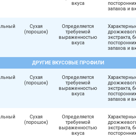
вкуса
посторонни
запахов и в
альный
Сухая
Определяется
Характерны
(порошок)
требуемой
дрожжевог
выраженностью
экстракта, б
вкуса
посторонни
запахов и в
ДРУГИЕ ВКУСОВЫЕ ПРОФИЛИ
альный
Сухая
Определяется
Характерны
(порошок)
требуемой
дрожжевог
выраженностью
экстракта, б
вкуса
посторонни
запахов и в
альный
Сухая
Определяется
Характерны
(порошок)
требуемой
дрожжевог
выраженностью
экстракта, б
вкуса
посторонни