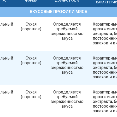
ТУС
ФОРМА
ДОЗИРОВКА, %
ХАРАКТЕРИ
ВКУСОВЫЕ ПРОФИЛИ МЯСА
альный
Сухая
Определяется
Характерны
(порошок)
требуемой
дрожжевог
выраженностью
экстракта, б
вкуса
посторонни
запахов и в
альный
Сухая
Определяется
Характерны
(порошок)
требуемой
дрожжевог
выраженностью
экстракта, б
вкуса
посторонни
запахов и в
альный
Сухая
Определяется
Характерны
(порошок)
требуемой
дрожжевог
выраженностью
экстракта, б
вкуса
посторонни
запахов и в