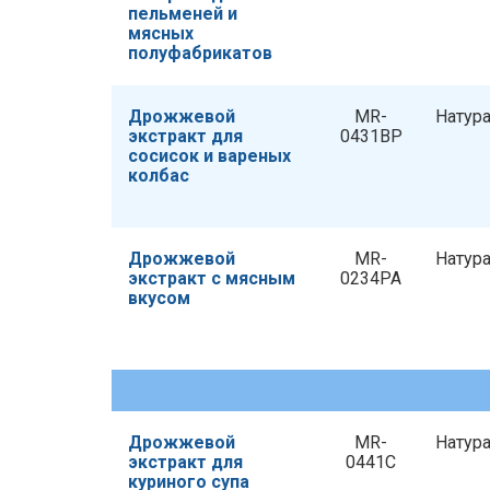
пельменей и
мясных
полуфабрикатов
Дрожжевой
MR-
Натур
экстракт для
0431BP
сосисок и вареных
колбас
Дрожжевой
MR-
Натур
экстракт с мясным
0234PA
вкусом
Дрожжевой
MR-
Натур
экстракт для
0441C
куриного супа