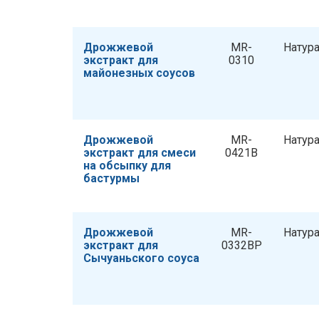
Дрожжевой
MR-
Натур
экстракт для
0310
майонезных соусов
Дрожжевой
MR-
Натур
экстракт для смеси
0421B
на обсыпку для
бастурмы
Дрожжевой
MR-
Натур
экстракт для
0332BP
Сычуаньского соуса