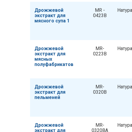
Дрожжевой
MR -
Натур
экстракт для
0423B
мясного супа 1
Дрожжевой
MR-
Натур
экстракт для
0223B
мясных
полуфабрикатов
Дрожжевой
MR-
Натур
экстракт для
0320B
пельменей
Дрожжевой
MR-
Натур
экстракт для
0320BА