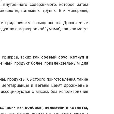
 внутреннего содержимого, которое затем
окислоты, витамины группы B и минералы,
а и придания им насыщенности. Дрожжевые
дуктах с маркировкой "умами", так как могут
 приправ, таких как
соевый соус, кетчуп и
нечный продукт более привлекательным для
ы, продукты быстрого приготовления, такие
т. Вегетарианцы и веганы ценят дрожжевые
 ассоциируются с мясом, без использования
х, таких как
колбасы, пельмени и котлеты,
аться для маскировки нежелательных запахов