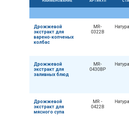
НАИМЕНОВАНИЕ
АРТИКУЛ
СТА
Дрожжевой
MR-
Натур
экстракт для
0322B
варено-копченых
колбас
Дрожжевой
MR-
Натур
экстракт для
0430BP
заливных блюд
Дрожжевой
MR -
Натур
экстракт для
0422B
мясного супа