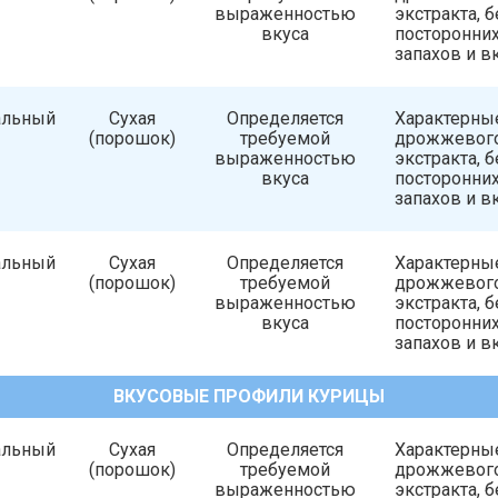
выраженностью
экстракта, б
вкуса
посторонни
запахов и в
альный
Сухая
Определяется
Характерны
(порошок)
требуемой
дрожжевог
выраженностью
экстракта, б
вкуса
посторонни
запахов и в
альный
Сухая
Определяется
Характерны
(порошок)
требуемой
дрожжевог
выраженностью
экстракта, б
вкуса
посторонни
запахов и в
ВКУСОВЫЕ ПРОФИЛИ КУРИЦЫ
альный
Сухая
Определяется
Характерны
(порошок)
требуемой
дрожжевог
выраженностью
экстракта, б