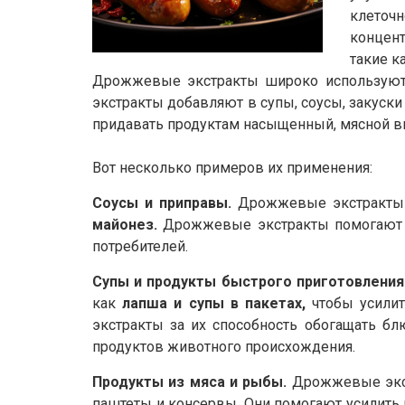
клеточ
концен
такие к
Дрожжевые экстракты широко используютс
экстракты добавляют в супы, соусы, закуски
придавать продуктам насыщенный, мясной вк
Вот несколько примеров их применения:
Соусы и приправы.
Дрожжевые экстракты и
майонез.
Дрожжевые экстракты помогают сб
потребителей.
Супы и продукты быстрого приготовления
как
лапша и супы в пакетах,
чтобы усилит
экстракты за их способность обогащать бл
продуктов животного происхождения.
Продукты из мяса и рыбы.
Дрожжевые экст
паштеты и консервы. Они помогают усилить 