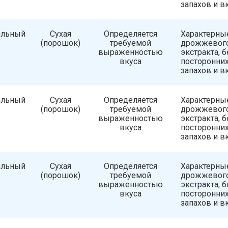
запахов и в
альный
Сухая
Определяется
Характерны
(порошок)
требуемой
дрожжевог
выраженностью
экстракта, б
вкуса
посторонни
запахов и в
альный
Сухая
Определяется
Характерны
(порошок)
требуемой
дрожжевог
выраженностью
экстракта, б
вкуса
посторонни
запахов и в
альный
Сухая
Определяется
Характерны
(порошок)
требуемой
дрожжевог
выраженностью
экстракта, б
вкуса
посторонни
запахов и в