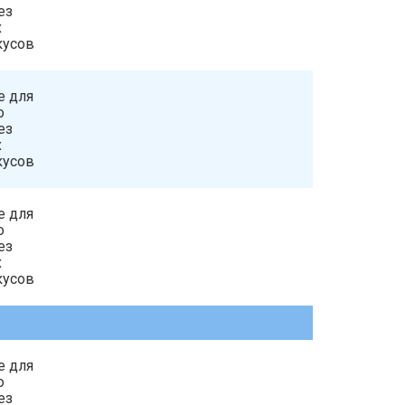
ез
х
кусов
е для
о
ез
х
кусов
е для
о
ез
х
кусов
е для
о
ез