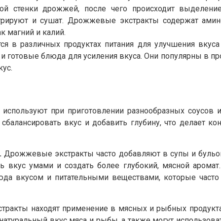
ной стенки дрожжей, после чего происходит выделение
трируют и сушат. Дрожжевые экстракты содержат амин
ак магний и калий.
я в различных продуктах питания для улучшения вкус
 и готовые блюда для усиления вкуса. Они популярны в про
ус.
спользуют при приготовлении разнообразных соусов и
алансировать вкус и добавить глубину, что делает ко
.
Дрожжевые экстракты часто добавляют в супы и бульон
ь вкус умами и создать более глубокий, мясной арома
юда вкусом и питательными веществами, которые часто
ракты находят применение в мясных и рыбных продукта
натуральный вкус мяса и рыбы, а также могут использов