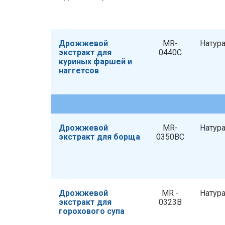
Дрожжевой
MR-
Натур
экстракт для
0440C
куриных фаршей и
наггетсов
Дрожжевой
MR-
Натур
экстракт для борща
0350BC
Дрожжевой
MR -
Натур
экстракт для
0323B
горохового супа