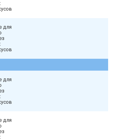
х
кусов
е для
о
ез
х
кусов
е для
о
ез
х
кусов
е для
о
ез
х