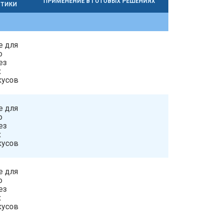
ПРИМЕНЕНИЕ В ГОТОВЫХ РЕШЕНИЯХ
СТИКИ
е для
о
ез
х
кусов
е для
о
ез
х
кусов
е для
о
ез
х
кусов