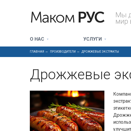
Маком
РУС
Мы 
мир 
О НАС
УСЛУГИ
ГЛАВНАЯ
ПРОИЗВОДИТЕЛИ
ДРОЖЖЕВЫЕ ЭКСТРАКТЫ
Дрожжевые эк
Компа
экстра
этикетк
Дрожжев
исполь
улучши