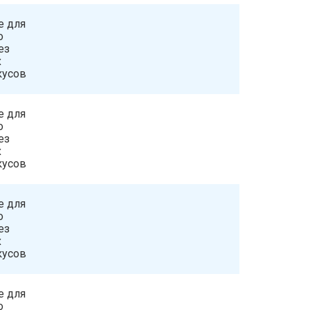
е для
о
ез
х
кусов
е для
о
ез
х
кусов
е для
о
ез
х
кусов
е для
о