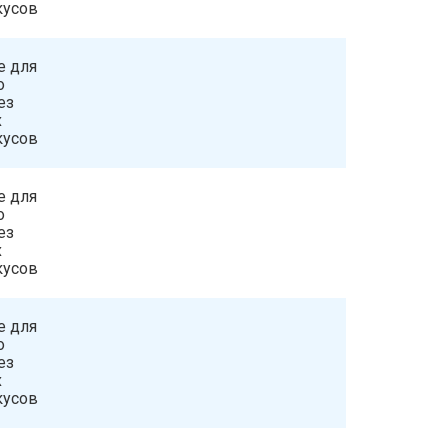
кусов
е для
о
ез
х
кусов
е для
о
ез
х
кусов
е для
о
ез
х
кусов