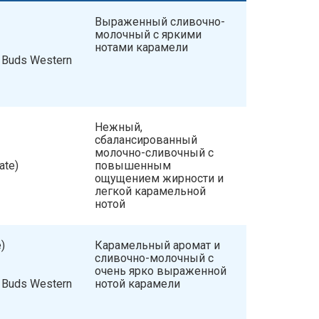
Выраженный сливочно-
молочный с яркими
нотами карамели
k Buds Western
Нежный,
сбалансированный
молочно-сливочный с
ate)
повышенным
ощущением жирности и
легкой карамельной
нотой
)
Карамельный аромат и
сливочно-молочный с
очень ярко выраженной
k Buds Western
нотой карамели