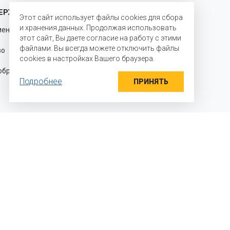
ЕРЖКА
ГОДА НА РЫНКЕ
Этот сайт использует файлы cookies для сбора
и хранения данных. Продолжая использовать
менению
С 2003 года мы являемся
этот сайт, Вы даете согласие на работу с этими
официальными представителями
файлами. Вы всегда можете отключить файлы
во для
производителей на территории
cookies в настройках Вашего браузера.
Российской Федерации и стран
разцы
Таможенного союза и осуществляем
Подробнее
прямые поставки ингредиентов
ПРИНЯТЬ
 мы работаем?
яем детали задачи
раем необходимый вкусовой профиль и