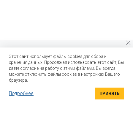
Почему стоит выбрать нас?
Этот сайт использует файлы cookies для сбора и
хранения данных. Продолжая использовать этот сайт, Вы
Мы помогаем нашим клиентам создавать новые вкусы и
улучшать выпускаемые продукты
даете согласие на работу с этими файлами. Вы всегда
можете отключить файлы cookies в настройках Вашего
браузера.
Подробнее
ПРИНЯТЬ
ВЫСОКОКАЧЕСТВЕННЫЕ ИНГРЕДИЕНТЫ
Компания "Маком РУС" поставляет высококачественные
натуральные вкусоароматические ингредиенты для пищевой
промышленности. Вся продукция сертифицирована