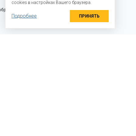
cookies в настройках Вашего браузера.
Российской Федерации и стран
разцы
Таможенного союза и осуществляем
Подробнее
прямые поставки ингредиентов
ПРИНЯТЬ
 мы работаем?
яем детали задачи
раем необходимый вкусовой профиль и
альную дозировку
дим выработки, дегустации, и выдаем
ендации по конкретному решению