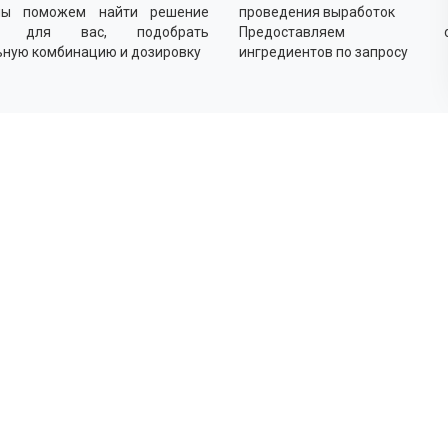
мы поможем найти решение
проведения выработок
о для вас, подобрать
Предоставляем об
ьную комбинацию и дозировку
ингредиентов по запросу
Как
Выясн
Подби
оптим
Прово
реком