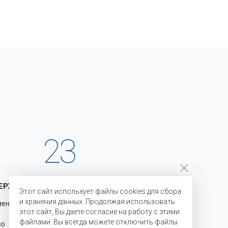
23
ЕРЖКА
ГОДА НА РЫНКЕ
Этот сайт использует файлы cookies для сбора
и хранения данных. Продолжая использовать
менению
С 2003 года мы являемся
этот сайт, Вы даете согласие на работу с этими
официальными представителями
файлами. Вы всегда можете отключить файлы
во для
производителей на территории