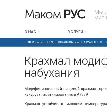
Маком
РУС
Мы 
мир 
О НАС
УСЛУГИ
ГЛАВНАЯ
ИНГРЕДИЕНТЫ ПО АЛФАВИТУ
КРАХМАЛЫ ГОРЯЧЕГ
Крахмал модиф
набухания
Модифицированный пищевой крахмал горяче
кукурузы, ацетилированный A7339
Крахмал устойчив к высоким температура