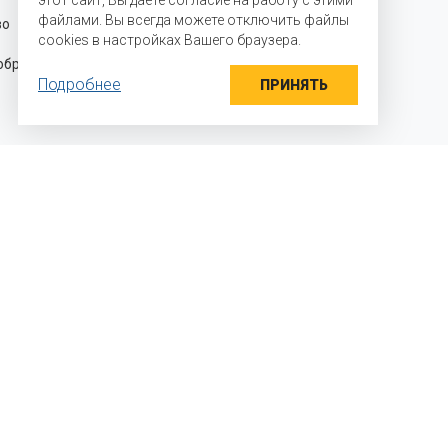
этот сайт, Вы даете согласие на работу с этими
официальными представителями
файлами. Вы всегда можете отключить файлы
во для
производителей на территории
cookies в настройках Вашего браузера.
Российской Федерации и стран
разцы
Таможенного союза и осуществляем
Подробнее
прямые поставки ингредиентов
ПРИНЯТЬ
 мы работаем?
яем детали задачи
раем необходимый вкусовой профиль и
альную дозировку
дим выработки, дегустации, и выдаем