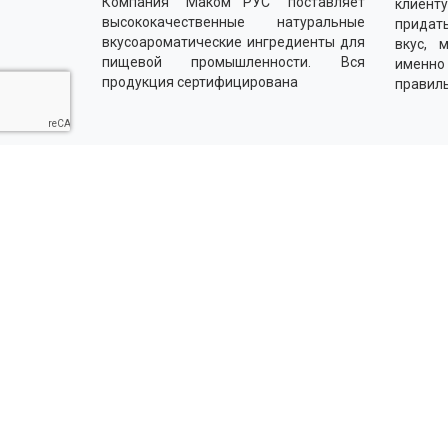
Компания "Маком РУС" поставляет
клиенту
высококачественные натуральные
придать
вкусоароматические ингредиенты для
вкус, 
пищевой промышленности. Вся
именн
продукция сертифицирована
правил
Напишите нам