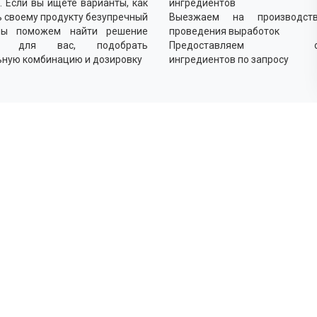
. Если вы ищете варианты, как
ингредиентов
 своему продукту безупречный
Выезжаем на производст
мы поможем найти решение
проведения выработок
о для вас, подобрать
Предоставляем об
ьную комбинацию и дозировку
ингредиентов по запросу
Как
Выясн
Подби
оптим
Прово