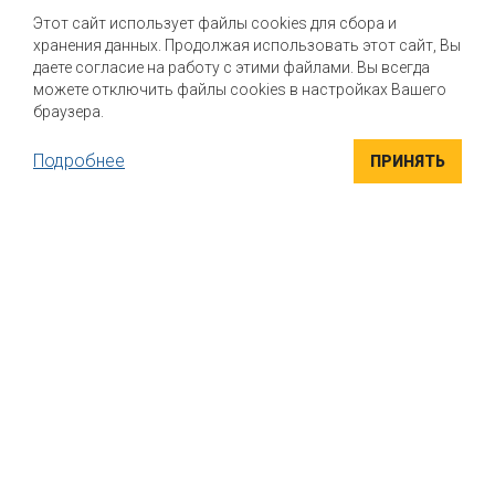
Почему стоит выбрать нас?
Этот сайт использует файлы cookies для сбора и
хранения данных. Продолжая использовать этот сайт, Вы
Мы помогаем нашим клиентам создавать новые вкусы и
улучшать выпускаемые продукты
даете согласие на работу с этими файлами. Вы всегда
можете отключить файлы cookies в настройках Вашего
браузера.
Подробнее
ПРИНЯТЬ
ВЫСОКОКАЧЕСТВЕННЫЕ ИНГРЕДИЕНТЫ
Компания "Маком РУС" поставляет высококачественные
натуральные вкусоароматические ингредиенты для пищевой
промышленности. Вся продукция сертифицирована
УНИКАЛЬНЫЕ РЕШЕНИЯ
Индивидуальный подход к каждому клиенту. Если вы ищете
варианты, как придать своему продукту безупречный вкус, мы
поможем найти решение именно для вас, подобрать